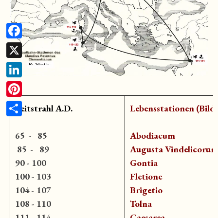
Facebook
X
LinkedIn
Pinterest
Zeitstrahl A.D.
Lebensstationen (Bild)
Teilen
65 - 85
Abodiacum
85 - 89
Augusta Vindelicoru
90 - 100
Gontia
100 - 103
Fletione
104 - 107
Brigetio
108 - 110
Tolna
111 - 114
Caesarea