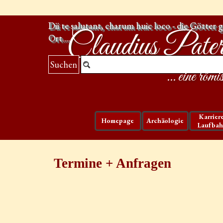
Direkt zum Seiteninhalt
Dii te salutant, charum huic loco - die Götter 
Claudius Pater
Ort....
Suchen
... eine rö
Karriere
Homepage
Archäologie
▼
Laufba
Termine + Anfragen